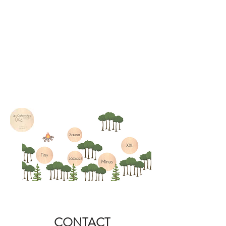
Cuisine
Cheminée
Salle d'eau
Terrasse
Parking
Bureau
CONTACT