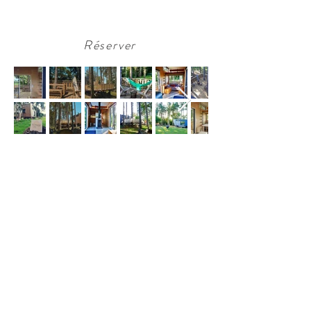
motards!
Réserver
Capacité
5 personnes
1 lit double
1 lit simple
1 canapé convertible
Équipements